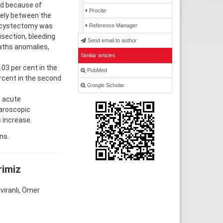
ed because of
Procite
vely between the
lecystectomy was
Reference Manager
isection, bleeding
Send email to author
paths anomalies,
Similar articles
.03 per cent in the
PubMed
rcent in the second
Google Scholar
n acute
paroscopic
 increase.
ns.
rimiz
viranlı, Ömer