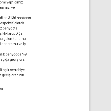
tomi yaptığımız
anımızı ve
edilen 3136 hastanın
rospektif olarak
2 periyotta
klıklardı. Diğer
ana gelen kanama,
zi sendromu ve içi
llık periyodda %9
e açığa geçiş oranı
ü açık cerrahiye
 geçiş oranının
on