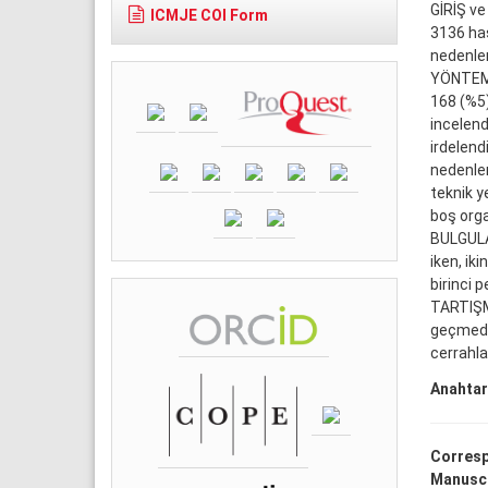
GİRİŞ ve
ICMJE COI Form
3136 has
nedenleri
YÖNTEM v
168 (%5)
incelend
irdelend
nedenler
teknik y
boş orga
BULGULAR
iken, ik
birinci 
TARTIŞMA
geçmede 
cerrahla
Anahtar
Corresp
Manuscr