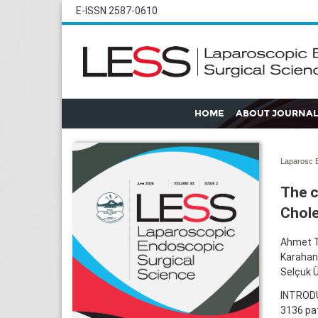
E-ISSN 2587-0610
HOME
ABOUT JOURNAL
Laparosc E
The c
Chol
Ahmet T
Karahan
Selçuk Ü
INTRODUC
3136 pa