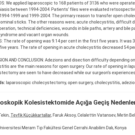
: We applied laparoscopic to 168 patients of 3136 who were operat
hiasis between 1994-2004. Patients' files were evaluated retsospecti
 1994-1999 and 1999-2004. The primary reason to transfer open cho
ominal sticks. The other reasons were; acute cholecystitis, difficult d
peration, technical deficiencies, wounds in bile paths, artery and bile 
 Syndrome and vacant organ wounds.
 The rate of opening was 9.14 per cent in the first five years. It was 3
ive years. The rate of opening in acute cholecystitis decreased 54 pe
ION AND CONCLUSION: Adezions and disection difficulty depending o
titis are the main reasons for open surgery. Our rate of opening in la
stectomy are seen to have decreased while our surgeon's experiences
ds:
laparoscopic cholecystectomy, open surgery, cholecystitis, adezio
oskopik Kolesistektomide Açığa Geçiş Nedenle
ekin,
Tevfik Küçükkartallar
, Faruk Aksoy, Celalettin Vatansev, Metin Bel
niversitesi Meram Tıp Fakültesi Genel Cerrahi Anabilim Dalı, Konya