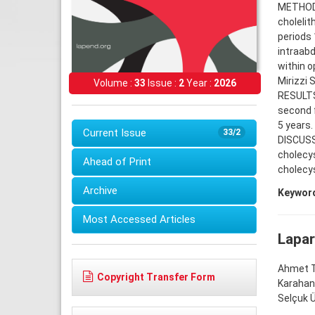
METHODS
cholelit
periods
intraabd
within o
Mirizzi
Volume :
33
Issue :
2
Year :
2026
RESULTS:
second f
5 years.
Current Issue
33/2
DISCUSS
cholecys
Ahead of Print
cholecy
Archive
Keywor
Most Accessed Articles
Lapar
Ahmet T
Copyright Transfer Form
Karahan
Selçuk Ü