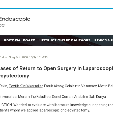
EDITORIAL BOARD
INSTRUCTIONS FOR AUTHORS
ETHICS & 
ndosc Surg Sci . 2006; 13(3):
131-135
ases of Return to Open Surgery in Laparoscop
ecystectomy
ekin,
Tevfik Küçükkartallar
, Faruk Aksoy, Celalettin Vatansev, Metin Bel
niversitesi Meram Tıp Fakültesi Genel Cerrahi Anabilim Dalı, Konya
TION: We tried to evaluate with literature knowledge our opening ro
tients whom we applied laparoscopic cholecystectomy.