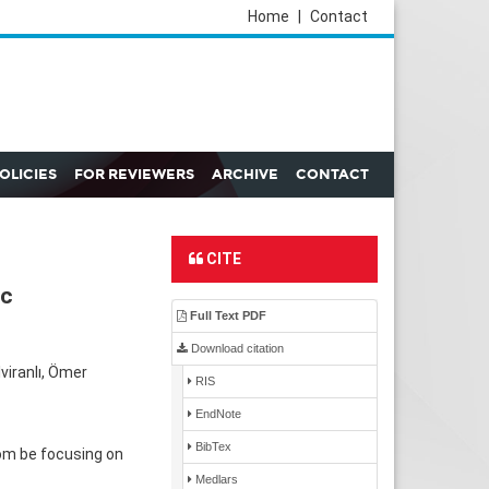
Home
|
Contact
POLICIES
FOR REVIEWERS
ARCHIVE
CONTACT
CITE
ic
Full Text PDF
Download citation
viranlı, Ömer
RIS
EndNote
BibTex
om be focusing on
Medlars