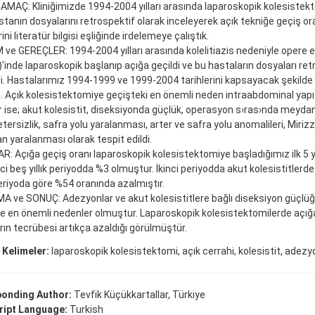
 AMAÇ: Kliniğimizde 1994-2004 yılları arasında laparoskopik kolesistek
tanın dosyalarını retrospektif olarak inceleyerek açık tekniğe geçiş or
ni literatür bilgisi eşliğinde irdelemeye çalıştık.
e GEREÇLER: 1994-2004 yılları arasında kolelitiazis nedeniyle opere 
'inde laparoskopik başlanıp açığa geçildi ve bu hastaların dosyaları ret
i. Hastalarımız 1994-1999 ve 1999-2004 tarihlerini kapsayacak şekilde 
i. Açık kolesistektomiye geçişteki en önemli neden intraabdominal yapışı
 ise; akut kolesistit, diseksiyonda güçlük, operasyon s›ras›nda meyd
etersizlik, safra yolu yaralanması, arter ve safra yolu anomalileri, Miriz
n yaralanması olarak tespit edildi.
: Açığa geçiş oranı laparoskopik kolesistektomiye başladığımız ilk 5 yı
inci beş yıllık periyodda %3 olmuştur. İkinci periyodda akut kolesistitlerd
periyoda göre %54 oranında azalmıştır.
 ve SONUÇ: Adezyonlar ve akut kolesistitlere bağlı diseksiyon güçlüğ
en önemli nedenler olmuştur. Laparoskopik kolesistektomilerde açığa
rın tecrübesi artıkça azaldığı görülmüştür.
 Kelimeler:
laparoskopik kolesistektomi, açık cerrahi, kolesistit, adezy
onding Author:
Tevfik Küçükkartallar, Türkiye
ipt Language:
Turkish