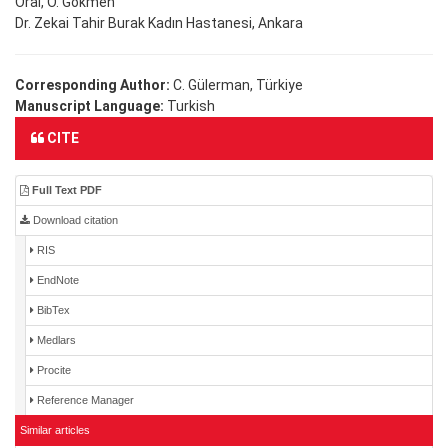
Oral, O. Gökmen
Dr. Zekai Tahir Burak Kadın Hastanesi, Ankara
Corresponding Author:
C. Gülerman, Türkiye
Manuscript Language:
Turkish
CITE
Full Text PDF
Download citation
RIS
EndNote
BibTex
Medlars
Procite
Reference Manager
Similar articles