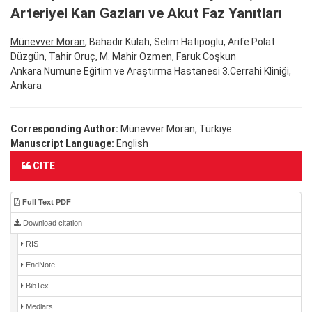
Arteriyel Kan Gazları ve Akut Faz Yanıtları
Münevver Moran
, Bahadır Külah, Selim Hatipoglu, Arife Polat
Düzgün, Tahir Oruç, M. Mahir Ozmen, Faruk Coşkun
Ankara Numune Eğitim ve Araştırma Hastanesi 3.Cerrahi Kliniği,
Ankara
Corresponding Author:
Münevver Moran, Türkiye
Manuscript Language:
English
CITE
Full Text PDF
Download citation
RIS
EndNote
BibTex
Medlars