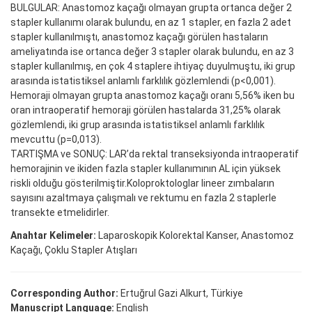
BULGULAR: Anastomoz kaçağı olmayan grupta ortanca değer 2
stapler kullanımı olarak bulundu, en az 1 stapler, en fazla 2 adet
stapler kullanılmıştı, anastomoz kaçağı görülen hastaların
ameliyatında ise ortanca değer 3 stapler olarak bulundu, en az 3
stapler kullanılmış, en çok 4 staplere ihtiyaç duyulmuştu, iki grup
arasında istatistiksel anlamlı farklılık gözlemlendi (p<0,001).
Hemoraji olmayan grupta anastomoz kaçağı oranı 5,56% iken bu
oran intraoperatif hemoraji görülen hastalarda 31,25% olarak
gözlemlendi, iki grup arasında istatistiksel anlamlı farklılık
mevcuttu (p=0,013).
TARTIŞMA ve SONUÇ: LAR’da rektal transeksiyonda intraoperatif
hemorajinin ve ikiden fazla stapler kullanımının AL için yüksek
riskli olduğu gösterilmiştir.Koloproktologlar lineer zımbaların
sayısını azaltmaya çalışmalı ve rektumu en fazla 2 staplerle
transekte etmelidirler.
Anahtar Kelimeler:
Laparoskopik Kolorektal Kanser, Anastomoz
Kaçağı, Çoklu Stapler Atışları
Corresponding Author:
Ertuğrul Gazi Alkurt, Türkiye
Manuscript Language:
English