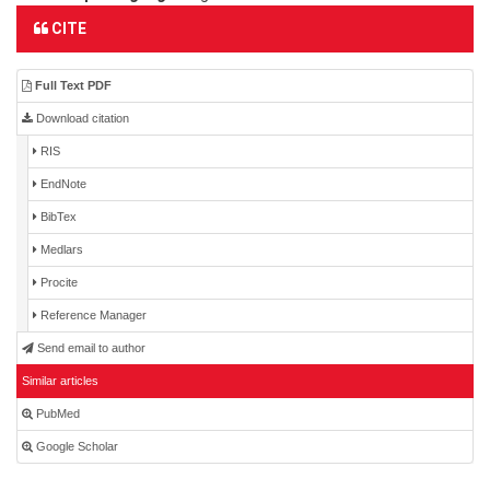
CITE
Full Text PDF
Download citation
RIS
EndNote
BibTex
Medlars
Procite
Reference Manager
Send email to author
Similar articles
PubMed
Google Scholar