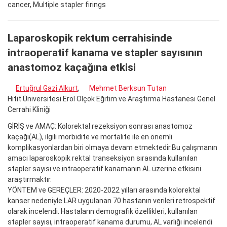
cancer, Multiple stapler firings
Laparoskopik rektum cerrahisinde
intraoperatif kanama ve stapler sayısının
anastomoz kaçağına etkisi
Ertuğrul Gazi Alkurt
,
Mehmet Berksun Tutan
Hitit Üniversitesi Erol Olçok Eğitim ve Araştırma Hastanesi Genel
Cerrahi Kliniği
GİRİŞ ve AMAÇ: Kolorektal rezeksiyon sonrası anastomoz
kaçağı(AL), ilgili morbidite ve mortalite ile en önemli
komplikasyonlardan biri olmaya devam etmektedir.Bu çalışmanın
amacı laparoskopik rektal transeksiyon sırasında kullanılan
stapler sayısı ve intraoperatif kanamanın AL üzerine etkisini
araştırmaktır.
YÖNTEM ve GEREÇLER: 2020-2022 yılları arasında kolorektal
kanser nedeniyle LAR uygulanan 70 hastanın verileri retrospektif
olarak incelendi. Hastaların demografik özellikleri, kullanılan
stapler sayısı, intraoperatif kanama durumu, AL varlığı incelendi