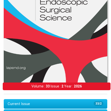
Volume :
33
Issue :
2
Year :
2026
Current Issue
33/2