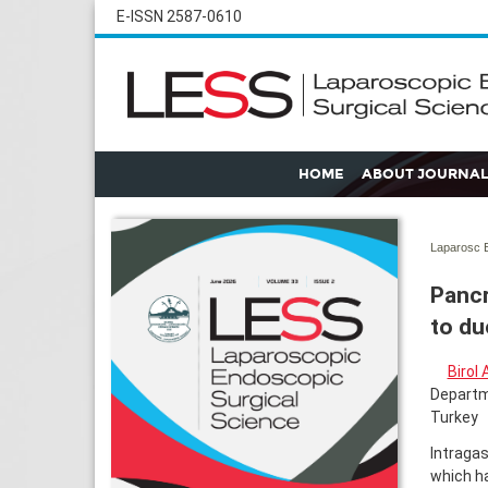
E-ISSN 2587-0610
HOME
ABOUT JOURNAL
Laparosc E
Pancr
to d
Birol
Departme
Turkey
Intragas
which ha