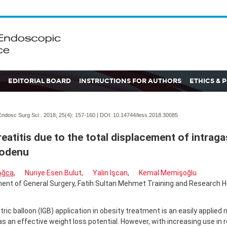
EDITORIAL BOARD
INSTRUCTIONS FOR AUTHORS
ETHICS & 
ndosc Surg Sci . 2018; 25(4):
157-160 | DOI:
10.14744/less.2018.30085
eatitis due to the total displacement of intraga
uodenu
 Ağca
,
Nuriye Esen Bulut
,
Yalın Işcan
,
Kemal Memişoğlu
nt of General Surgery, Fatih Sultan Mehmet Training and Research Hos
tric balloon (IGB) application in obesity treatment is an easily applie
s an effective weight loss potential. However, with increasing use in re