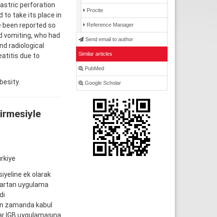
gastric perforation
Procite
 to take its place in
e been reported so
Reference Manager
nd vomiting, who had
Send email to author
nd radiological
Similar articles
atitis due to
PubMed
besity.
Google Scholar
irmesiyle
rkiye
iyeline ek olarak
ek artan uygulama
di
kın zamanda kabul
dar IGB uygulamasına