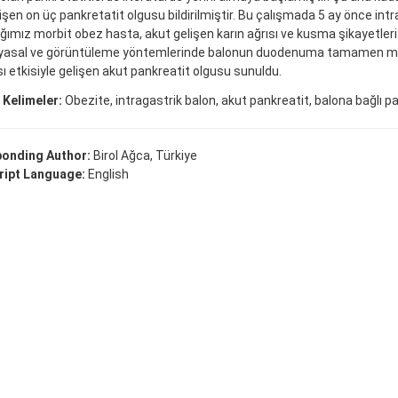
lişen on üç pankretatit olgusu bildirilmiştir. Bu çalışmada 5 ay önce int
ğımız morbit obez hasta, akut gelişen karın ağrısı ve kusma şikayetleri i
yasal ve görüntüleme yöntemlerinde balonun duodenuma tamamen mi
sı etkisiyle gelişen akut pankreatit olgusu sunuldu.
 Kelimeler:
Obezite, intragastrik balon, akut pankreatit, balona bağlı p
onding Author:
Birol Ağca, Türkiye
ipt Language:
English