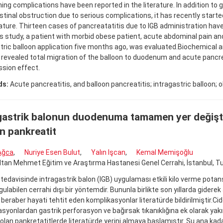
ing complications have been reported in the literature. In addition to 
stinal obstruction due to serious complications, it has recently started
rature. Thirteen cases of pancreatatitis due to IGB administration hav
his study, a patient with morbid obese patient, acute abdominal pain a
tric balloon application five months ago, was evaluated.Biochemical a
revealed total migration of the balloon to duodenum and acute pancre
sion effect.
ds:
Acute pancreatitis, and balloon pancreatitis; intragastric balloon; o
gastrik balonun duodenuma tamamen yer değişt
n pankreatit
 Ağca
,
Nuriye Esen Bulut
,
Yalın Işcan
,
Kemal Memişoğlu
ltan Mehmet Eğitim ve Araştırma Hastanesi Genel Cerrahi, İstanbul, Tu
tedavisinde intragastrik balon (IGB) uygulaması etkili kilo verme potans
gulabilen cerrahi dışı bir yöntemdir. Bununla birlikte son yıllarda gider
le beraber hayati tehtit eden komplikasyonlar literatürde bildirilmiştir.Cid
syonlardan gastrik perforasyon ve bağırsak tıkanıklığına ek olarak ya
lan pankretatitlerde literatürde yerini almaya başlamıştır. Şu ana ka