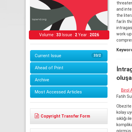
threaten
and inte
the lite
far.In t
intragas
work-up 
Volume :
33
Issue :
2
Year :
2026
compres
Keywor
Current Issue
33/2
Ahead of Print
İntra
oluşa
Archive
Birol
Most Accessed Articles
Fatih Su
Obezite 
kolay uy
Copyright Transfer Form
sıklığı i
komplika
görmüş o