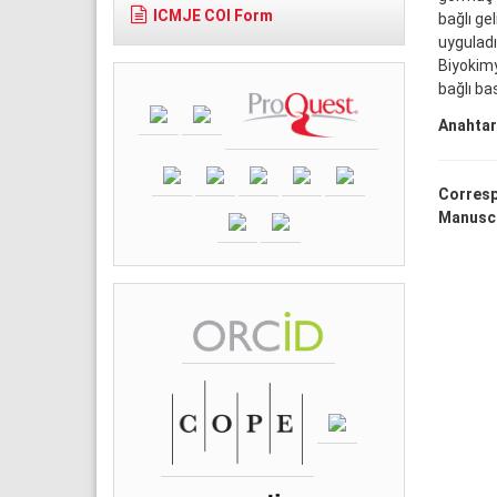
ICMJE COI Form
bağlı ge
uyguladı
Biyokim
bağlı ba
Anahtar
Corresp
Manuscr