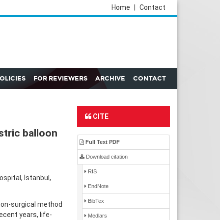
Home
|
Contact
POLICIES
FOR REVIEWERS
ARCHIVE
CONTACT
CITE
stric balloon
Full Text PDF
Download citation
RIS
pital, İstanbul,
EndNote
BibTex
d non-surgical method
cent years, life-
Medlars