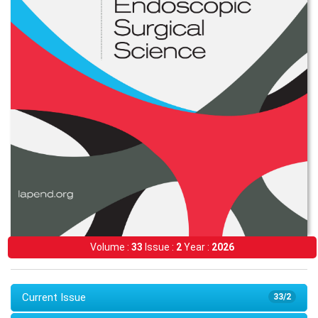
Volume :
33
Issue :
2
Year :
2026
Current Issue
33/2