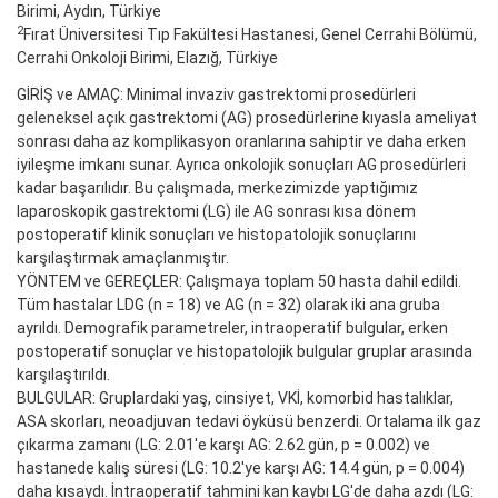
Birimi, Aydın, Türkiye
2
Fırat Üniversitesi Tıp Fakültesi Hastanesi, Genel Cerrahi Bölümü,
Cerrahi Onkoloji Birimi, Elazığ, Türkiye
GİRİŞ ve AMAÇ: Minimal invaziv gastrektomi prosedürleri
geleneksel açık gastrektomi (AG) prosedürlerine kıyasla ameliyat
sonrası daha az komplikasyon oranlarına sahiptir ve daha erken
iyileşme imkanı sunar. Ayrıca onkolojik sonuçları AG prosedürleri
kadar başarılıdır. Bu çalışmada, merkezimizde yaptığımız
laparoskopik gastrektomi (LG) ile AG sonrası kısa dönem
postoperatif klinik sonuçları ve histopatolojik sonuçlarını
karşılaştırmak amaçlanmıştır.
YÖNTEM ve GEREÇLER: Çalışmaya toplam 50 hasta dahil edildi.
Tüm hastalar LDG (n = 18) ve AG (n = 32) olarak iki ana gruba
ayrıldı. Demografik parametreler, intraoperatif bulgular, erken
postoperatif sonuçlar ve histopatolojik bulgular gruplar arasında
karşılaştırıldı.
BULGULAR: Gruplardaki yaş, cinsiyet, VKİ, komorbid hastalıklar,
ASA skorları, neoadjuvan tedavi öyküsü benzerdi. Ortalama ilk gaz
çıkarma zamanı (LG: 2.01'e karşı AG: 2.62 gün, p = 0.002) ve
hastanede kalış süresi (LG: 10.2'ye karşı AG: 14.4 gün, p = 0.004)
daha kısaydı. İntraoperatif tahmini kan kaybı LG'de daha azdı (LG: