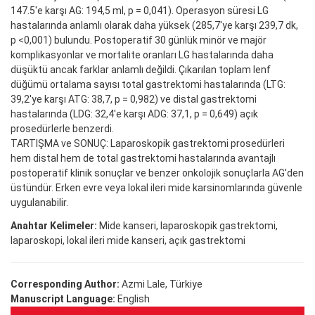
147.5'e karşı AG: 194,5 ml, p = 0,041). Operasyon süresi LG
hastalarında anlamlı olarak daha yüksek (285,7'ye karşı 239,7 dk,
p <0,001) bulundu. Postoperatif 30 günlük minör ve majör
komplikasyonlar ve mortalite oranları LG hastalarında daha
düşüktü ancak farklar anlamlı değildi. Çıkarılan toplam lenf
düğümü ortalama sayısı total gastrektomi hastalarında (LTG:
39,2'ye karşı ATG: 38,7, p = 0,982) ve distal gastrektomi
hastalarında (LDG: 32,4'e karşı ADG: 37,1, p = 0,649) açık
prosedürlerle benzerdi.
TARTIŞMA ve SONUÇ: Laparoskopik gastrektomi prosedürleri
hem distal hem de total gastrektomi hastalarında avantajlı
postoperatif klinik sonuçlar ve benzer onkolojik sonuçlarla AG'den
üstündür. Erken evre veya lokal ileri mide karsinomlarında güvenle
uygulanabilir.
Anahtar Kelimeler:
Mide kanseri, laparoskopik gastrektomi,
laparoskopi, lokal ileri mide kanseri, açık gastrektomi
Corresponding Author:
Azmi Lale, Türkiye
Manuscript Language:
English