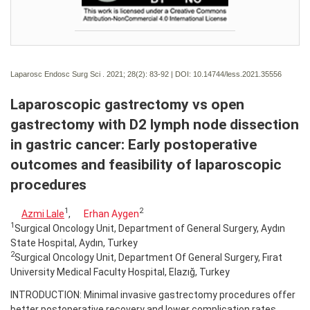
Laparosc Endosc Surg Sci . 2021; 28(2):
83-92 | DOI:
10.14744/less.2021.35556
Laparoscopic gastrectomy vs open
gastrectomy with D2 lymph node dissection
in gastric cancer: Early postoperative
outcomes and feasibility of laparoscopic
procedures
1
2
Azmi Lale
,
Erhan Aygen
1
Surgical Oncology Unit, Department of General Surgery, Aydın
State Hospital, Aydın, Turkey
2
Surgical Oncology Unit, Department Of General Surgery, Fırat
University Medical Faculty Hospital, Elazığ, Turkey
INTRODUCTION: Minimal invasive gastrectomy procedures offer
better postoperative recovery and lower complication rates.