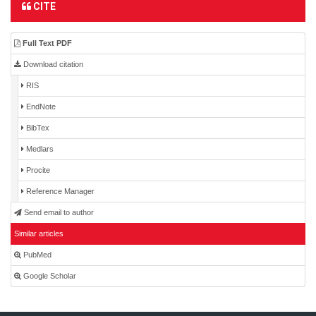
CITE
Full Text PDF
Download citation
RIS
EndNote
BibTex
Medlars
Procite
Reference Manager
Send email to author
Similar articles
PubMed
Google Scholar