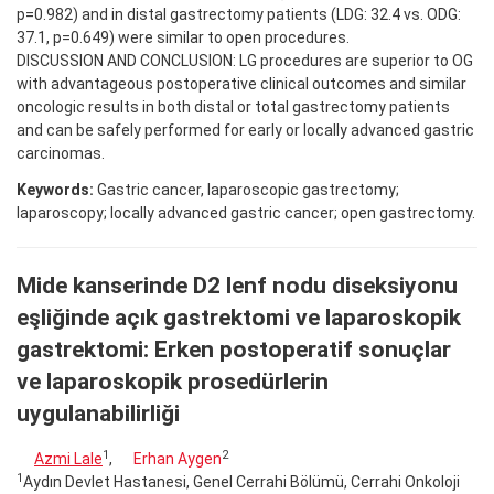
p=0.982) and in distal gastrectomy patients (LDG: 32.4 vs. ODG:
37.1, p=0.649) were similar to open procedures.
DISCUSSION AND CONCLUSION: LG procedures are superior to OG
with advantageous postoperative clinical outcomes and similar
oncologic results in both distal or total gastrectomy patients
and can be safely performed for early or locally advanced gastric
carcinomas.
Keywords:
Gastric cancer, laparoscopic gastrectomy;
laparoscopy; locally advanced gastric cancer; open gastrectomy.
Mide kanserinde D2 lenf nodu diseksiyonu
eşliğinde açık gastrektomi ve laparoskopik
gastrektomi: Erken postoperatif sonuçlar
ve laparoskopik prosedürlerin
uygulanabilirliği
1
2
Azmi Lale
,
Erhan Aygen
1
Aydın Devlet Hastanesi, Genel Cerrahi Bölümü, Cerrahi Onkoloji