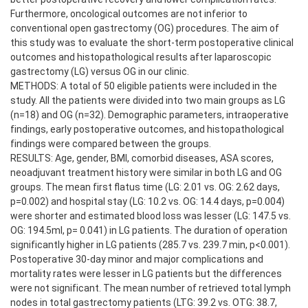
Furthermore, oncological outcomes are not inferior to
conventional open gastrectomy (OG) procedures. The aim of
this study was to evaluate the short-term postoperative clinical
outcomes and histopathological results after laparoscopic
gastrectomy (LG) versus OG in our clinic.
METHODS: A total of 50 eligible patients were included in the
study. All the patients were divided into two main groups as LG
(n=18) and OG (n=32). Demographic parameters, intraoperative
findings, early postoperative outcomes, and histopathological
findings were compared between the groups.
RESULTS: Age, gender, BMI, comorbid diseases, ASA scores,
neoadjuvant treatment history were similar in both LG and OG
groups. The mean first flatus time (LG: 2.01 vs. OG: 2.62 days,
p=0.002) and hospital stay (LG: 10.2 vs. OG: 14.4 days, p=0.004)
were shorter and estimated blood loss was lesser (LG: 147.5 vs.
OG: 194.5ml, p= 0.041) in LG patients. The duration of operation
significantly higher in LG patients (285.7 vs. 239.7 min, p<0.001).
Postoperative 30-day minor and major complications and
mortality rates were lesser in LG patients but the differences
were not significant. The mean number of retrieved total lymph
nodes in total gastrectomy patients (LTG: 39.2 vs. OTG: 38.7,