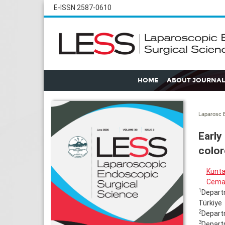
E-ISSN 2587-0610
HOME
ABOUT JOURNAL
Laparosc E
Early
color
Kunta
Cemal
1
Departm
Türkiye
2
Departm
3
Departm