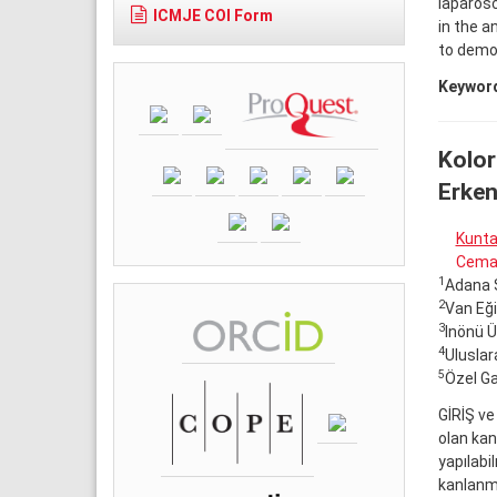
laparos
ICMJE COI Form
in the a
to demo
Keywor
Kolor
Erken
Kunta
Cemal
1
Adana Ş
2
Van Eği
3
Inönü Ü
4
Uluslar
5
Özel Ga
GİRİŞ ve
olan kan
yapılabi
kanlanma