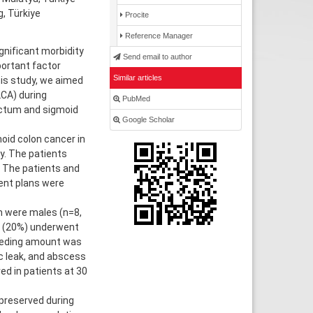
, Türkiye
Procite
Reference Manager
nificant morbidity
Send email to author
ortant factor
Similar articles
is study, we aimed
LCA) during
PubMed
rectum and sigmoid
Google Scholar
oid colon cancer in
y. The patients
. The patients and
ment plans were
m were males (n=8,
ts (20%) underwent
leeding amount was
c leak, and abscess
d in patients at 30
preserved during