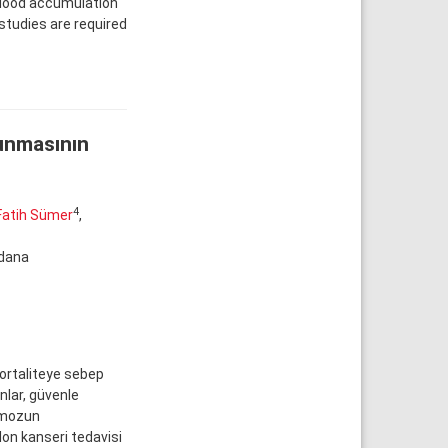
blood accumulation
studies are required
runmasının
4
Fatih Sümer
,
Adana
mortaliteye sebep
nlar, güvenle
omozun
on kanseri tedavisi