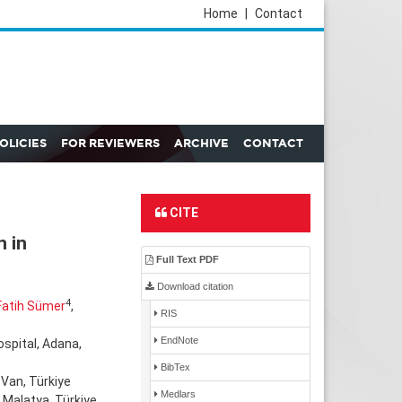
Home
|
Contact
POLICIES
FOR REVIEWERS
ARCHIVE
CONTACT
CITE
n in
Full Text PDF
Download citation
4
Fatih Sümer
,
RIS
EndNote
spital, Adana,
BibTex
Van, Türkiye
Medlars
Malatya, Türkiye