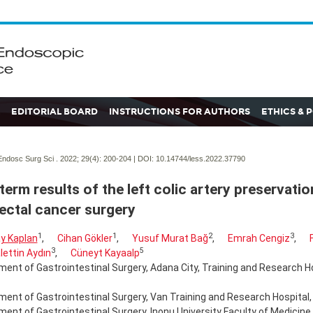
EDITORIAL BOARD
INSTRUCTIONS FOR AUTHORS
ETHICS & 
ndosc Surg Sci . 2022; 29(4):
200-204 | DOI:
10.14744/less.2022.37790
 term results of the left colic artery preservatio
ectal cancer surgery
1
1
2
3
y Kaplan
,
Cihan Gökler
,
Yusuf Murat Bağ
,
Emrah Cengiz
,
3
5
ettin Aydın
,
Cüneyt Kayaalp
ent of Gastrointestinal Surgery, Adana City, Training and Research Ho
ent of Gastrointestinal Surgery, Van Training and Research Hospital, 
ent of Gastrointestinal Surgery, Inonu University Faculty of Medicine, 