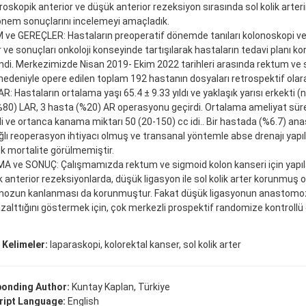
aroskopik anterior ve düşük anterior rezeksiyon sırasında sol kolik arte
önem sonuçlarını incelemeyi amaçladık.
e GEREÇLER: Hastaların preoperatif dönemde tanıları kolonoskopi ve b
 ve sonuçları onkoloji konseyinde tartışılarak hastaların tedavi planı ko
di. Merkezimizde Nisan 2019- Ekim 2022 tarihleri arasında rektum ve 
nedeniyle opere edilen toplam 192 hastanın dosyaları retrospektif olara
: Hastaların ortalama yaşı 65.4 ± 9.33 yıldı ve yaklaşık yarısı erkekti (n
80) LAR, 3 hasta (%20) AR operasyonu geçirdi. Ortalama ameliyat süre
di ve ortanca kanama miktarı 50 (20-150) cc idi.. Bir hastada (%6.7) a
lı reoperasyon ihtiyacı olmuş ve transanal yöntemle abse drenajı yapıl
k mortalite görülmemiştir.
A ve SONUÇ: Çalışmamızda rektum ve sigmoid kolon kanseri için yapıl
 anterior rezeksiyonlarda, düşük ligasyon ile sol kolik arter korunmuş ol
ozun kanlanması da korunmuştur. Fakat düşük ligasyonun anastomoz 
zalttığını göstermek için, çok merkezli prospektif randomize kontrollü 
 Kelimeler:
laparaskopi, kolorektal kanser, sol kolik arter
onding Author:
Kuntay Kaplan, Türkiye
ipt Language:
English