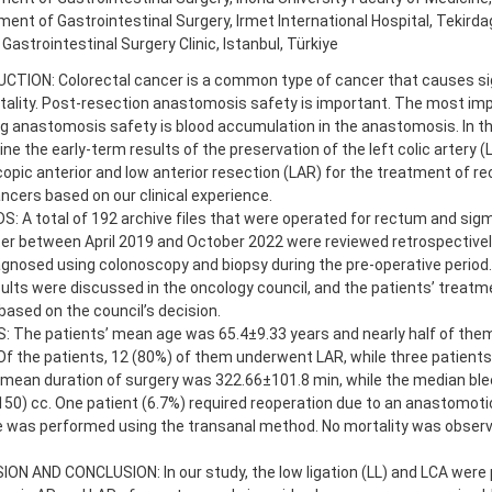
ent of Gastrointestinal Surgery, Irmet International Hospital, Tekirdag
 Gastrointestinal Surgery Clinic, Istanbul, Türkiye
CTION: Colorectal cancer is a common type of cancer that causes sig
ality. Post-resection anastomosis safety is important. The most imp
g anastomosis safety is blood accumulation in the anastomosis. In th
ne the early-term results of the preservation of the left colic artery (
opic anterior and low anterior resection (LAR) for the treatment of 
ncers based on our clinical experience.
 A total of 192 archive files that were operated for rectum and sigm
er between April 2019 and October 2022 were reviewed retrospectivel
gnosed using colonoscopy and biopsy during the pre-operative period
sults were discussed in the oncology council, and the patients’ treat
ased on the council’s decision.
: The patients’ mean age was 65.4±9.33 years and nearly half of the
Of the patients, 12 (80%) of them underwent LAR, while three patien
 mean duration of surgery was 322.66±101.8 min, while the median b
50) cc. One patient (6.7%) required reoperation due to an anastomoti
 was performed using the transanal method. No mortality was observe
ON AND CONCLUSION: In our study, the low ligation (LL) and LCA were 