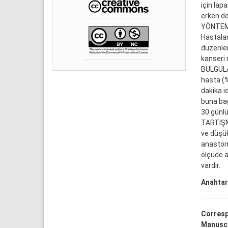
için lap
erken d
YÖNTEM v
Hastalar
düzenlen
kanseri 
BULGULAR
hasta (%
dakika i
buna bağ
30 günlü
TARTIŞM
ve düşük
anastom
ölçüde a
vardır.
Anahtar
Corresp
Manuscr