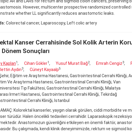
copic AR and LARs for rectum and sigmoid colon cancers, preserving 
nastomosis. However, multicenter prospective randomized controlled 
nstrate whether LL significantly reduces anastomotic leaks.
ds:
Colorectal cancer, Laparoscopy, Left colic artery
ektal Kanser Cerrahisinde Sol Kolik Arterin Ko
 Dönem Sonuçları
1
1
2
3
y Kaplan
,
Cihan Gökler
,
Yusuf Murat Bağ
,
Emrah Cengiz
,
3
5
ettin Aydın
,
Cüneyt Kayaalp
ehir, Eğitim ve Araştırma Hastanesi, Gastrointestinal Cerrahi Kliniği, 
tim Ve Araştırma Hastanesi, Gastrointestinal Cerrahi Kliniği, Van
niversitesi Tıp Fakültesi, Gastrointestinal Cerrahi Kliniği, Malatya
arası Irmet Hastanesi, Gastrointestinal Cerrahi Kliniği, Tekirdağ
strointestinal Cerrahi Kliniği, Istanbul
 AMAÇ: Kolorektal kanserler, yaygın olarak görülen, ciddi morbidite ve 
ser türüdür. Halen öncelikli tedavileri cerrahidir. Laparaskopik rezeksiyo
lmektedir. Anastomozun güvenliğini etkileyen en önemli faktör, anast
sıdır. Bu çalışmada, kendi klinik deneyimimizde, rektum ve sigmoid kol