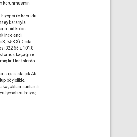
rin korunmasının
iyopsi ile konuldu.
nsey kararıyla
sigmoid kolon
k incelendi.
=8, %53.3). Oniki
si 322.66 ± 101.8
nastomoz kaçağı ve
mıştır. Hastalarda
an laparaskopik AR
up böylelikle,
kaçaklarını anlamlı
çalışmalara ihtiyaç