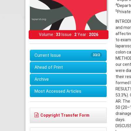
4
Departm
5
Private
INTRODU
and mort
affectin
Volume :
33
Issue :
2
Year :
2026
to exami
laparosc
colon ca
Current Issue
33/2
METHODS:
our cent
Ahead of Print
were dia
their re
Archive
formed b
RESULTS
Most Accessed Articles
53.3%). 
AR. The
50 (20–1
drainage
Copyright Transfer Form
days.
DISCUSSI