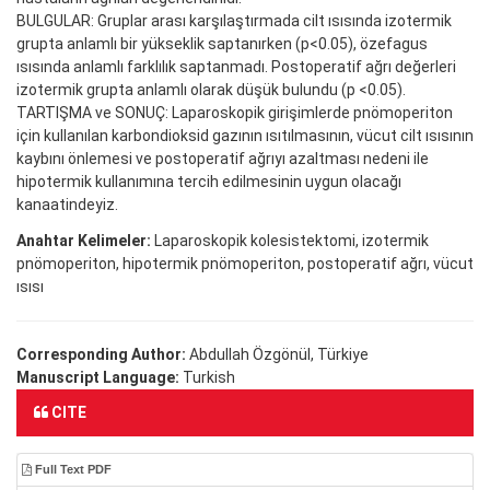
BULGULAR: Gruplar arası karşılaştırmada cilt ısısında izotermik
grupta anlamlı bir yükseklik saptanırken (p<0.05), özefagus
ısısında anlamlı farklılık saptanmadı. Postoperatif ağrı değerleri
izotermik grupta anlamlı olarak düşük bulundu (p <0.05).
TARTIŞMA ve SONUÇ: Laparoskopik girişimlerde pnömoperiton
için kullanılan karbondioksid gazının ısıtılmasının, vücut cilt ısısının
kaybını önlemesi ve postoperatif ağrıyı azaltması nedeni ile
hipotermik kullanımına tercih edilmesinin uygun olacağı
kanaatindeyiz.
Anahtar Kelimeler:
Laparoskopik kolesistektomi, izotermik
pnömoperiton, hipotermik pnömoperiton, postoperatif ağrı, vücut
ısısı
Corresponding Author:
Abdullah Özgönül, Türkiye
Manuscript Language:
Turkish
CITE
Full Text PDF