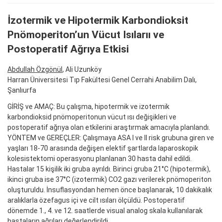
İzotermik ve Hipotermik Karbondioksit
Pnömoperiton’un Vücut Isılarıı ve
Postoperatif Ağrıya Etkisi
Abdullah Özgönül
, Ali Uzunköy
Harran Üniversitesi Tıp Fakültesi Genel Cerrahi Anabilim Dalı,
Şanlıurfa
GİRİŞ ve AMAÇ: Bu çalışma, hipotermik ve izotermik
karbondioksid pnömoperitonun vücut ısı değişikleri ve
postoperatif ağrıya olan etkilerini araştırmak amacıyla planlandı.
YÖNTEM ve GEREÇLER: Çalışmaya ASA I ve II risk grubuna giren ve
yaşları 18-70 arasında değişen elektif şartlarda laparoskopik
kolesistektomi operasyonu planlanan 30 hasta dahil edildi.
Hastalar 15 kişilik iki gruba ayrıldı. Birinci gruba 21°C (hipotermik),
ikinci gruba ise 37°C (izotermik) CO2 gazı verilerek pnömoperiton
oluşturuldu. İnsuflasyondan hemen önce başlanarak, 10 dakikalık
aralıklarla özefagus içi ve cilt ısıları ölçüldü. Postoperatif
dönemde 1., 4. ve 12. saatlerde visual analog skala kullanılarak
hastaların ağrıları değerlendirildi.