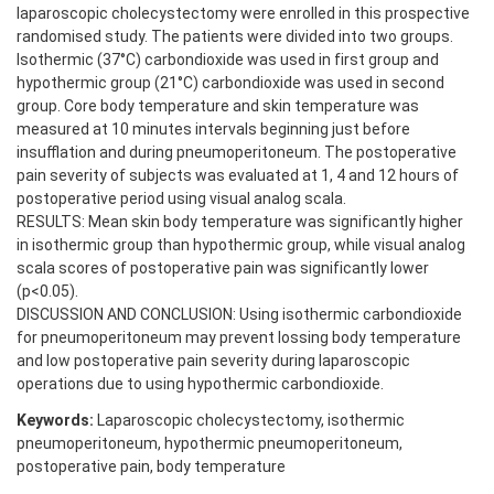
laparoscopic cholecystectomy were enrolled in this prospective
randomised study. The patients were divided into two groups.
Isothermic (37°C) carbondioxide was used in first group and
hypothermic group (21°C) carbondioxide was used in second
group. Core body temperature and skin temperature was
measured at 10 minutes intervals beginning just before
insufflation and during pneumoperitoneum. The postoperative
pain severity of subjects was evaluated at 1, 4 and 12 hours of
postoperative period using visual analog scala.
RESULTS: Mean skin body temperature was significantly higher
in isothermic group than hypothermic group, while visual analog
scala scores of postoperative pain was significantly lower
(p<0.05).
DISCUSSION AND CONCLUSION: Using isothermic carbondioxide
for pneumoperitoneum may prevent lossing body temperature
and low postoperative pain severity during laparoscopic
operations due to using hypothermic carbondioxide.
Keywords:
Laparoscopic cholecystectomy, isothermic
pneumoperitoneum, hypothermic pneumoperitoneum,
postoperative pain, body temperature