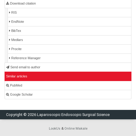
Download citation
RIS
EndNote
BibTex
Medlars
Procite
Reference Manager
Send email to author
Similar articles
PubMed
Google Scholar
Copyright © 2026 Laparoscopic Endoscopic Surgical Science
LookUs
&
Online Makale