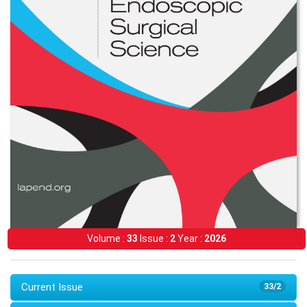
Volume :
33
Issue :
2
Year :
2026
Current Issue
33/2