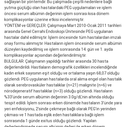
sağlayan bir yöntemdir. Bu çalışmada çeşitli nedenlere bağlı
yutma güçlüğü olan hastalardaki PEG uygulamaları ve işlem
öncesi serum albümin değerinin işlem sonrası kısa dönem
komplikasyonlar üzerine etkisi incelenmiştir.
YÖNTEM ve GEREÇLER: Çalışmaya Mart 2010-Ocak 2011 tarihleri
arasında Genel Cerrahi Endoskopi Ünitesinde PEG uygulanan
hastalar dahil edilmiştir. İşlem öncesinde tüm hastalardan imzalı
onay formu alınmıştır. Hastaların işlem öncesinde serum albümin
düzeyleri kaydedilmiş ve işlem sonrasında 14. gün ve 1. ayda
komplikasyonlar açısından değerlendirilmiştir.
BULGULAR: Çalışmanın yapıldığı tarihler arasında 30 hasta
değerlendirildi. Hastlaların demografik özellikleri incelendiğinde
kadın erkek sayısının eşit olduğu ve ortalama yaşın 68,07 olduğu
gözlendi. PEG uygulanan hastalarda oral alıma engel olan hastalık
olarak serebrovasküler hastalıklar (n=21) malignite (n=6) ve
nörodejeneratif hastalıklar (n=3) olduğu gözlendi. Hastaların
%33’ünde serum albümin değerinin 3.0g/dL’nin altında olduğu
tespit edildi. İşlem sonrası erken dönemde hastaların 3’ünde yara
yeri enfeksiyonu, 2’sinde çekmeye bağlı olarak PEG’in yerinden
çıkması ve 1 hastada eşlik eden hastalıklara bağlı işlem
sonrasında 1 günde exitus olduğu gözlendi. Yapılan
değerlendirmede serum albümin değeri ile erken dönem