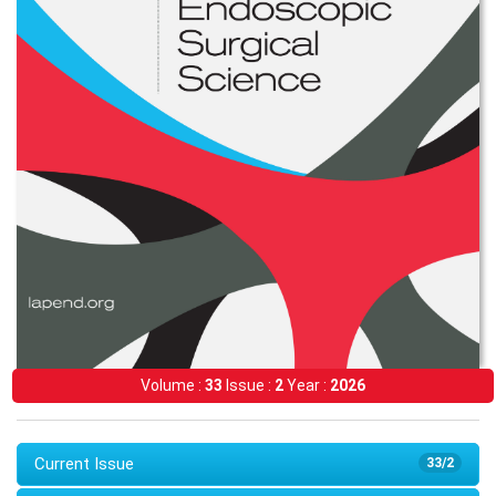
Volume :
33
Issue :
2
Year :
2026
Current Issue
33/2