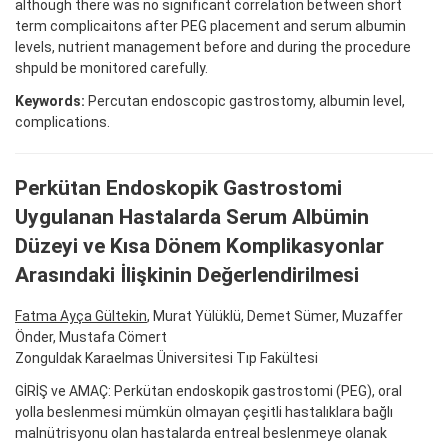
although there was no significant correlation between short
term complicaitons after PEG placement and serum albumin
levels, nutrient management before and during the procedure
shpuld be monitored carefully.
Keywords:
Percutan endoscopic gastrostomy, albumin level,
complications.
Perkütan Endoskopik Gastrostomi
Uygulanan Hastalarda Serum Albümin
Düzeyi ve Kısa Dönem Komplikasyonlar
Arasındaki İlişkinin Değerlendirilmesi
Fatma Ayça Gültekin
, Murat Yülüklü, Demet Sümer, Muzaffer
Önder, Mustafa Cömert
Zonguldak Karaelmas Üniversitesi Tıp Fakültesi
GİRİŞ ve AMAÇ: Perkütan endoskopik gastrostomi (PEG), oral
yolla beslenmesi mümkün olmayan çeşitli hastalıklara bağlı
malnütrisyonu olan hastalarda entreal beslenmeye olanak