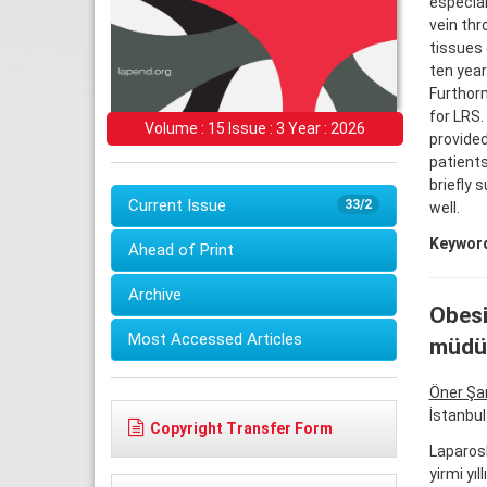
especial
vein thr
tissues 
ten year
Furthorm
for LRS.
Volume : 15 Issue : 3 Year : 2026
provided
patients
briefly 
Current Issue
33/2
well.
Keywor
Ahead of Print
Archive
Obesi
Most Accessed Articles
müdü
Öner Şan
İstanbul 
Copyright Transfer Form
Laparosk
yirmi yı