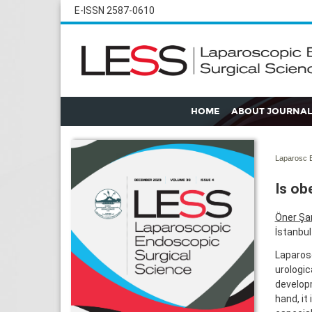
E-ISSN 2587-0610
HOME
ABOUT JOURNAL
Laparosc E
Is ob
Öner Şan
İstanbul 
Laparosc
urologic
develop
hand, it