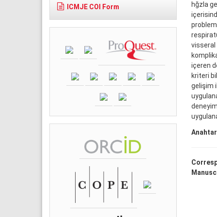
hğzla ge
ICMJE COI Form
içerisin
problemi
respirat
visseral
komplika
içeren d
kriteri 
gelişim 
uygulana
deneyimi
uygulan
Anahtar
Corresp
Manuscr