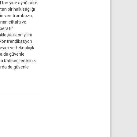
ftan yine aynğ süre
an bir halk sağlığı
rin ven trombozu,
an ciltaltı ve
peratif
şık ilk on yılını
a kontrendikasyon
neyim ve teknolojik
da da güvenle
da bahsedilen klinik
arda da güvenle