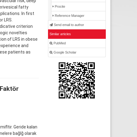
vascular risk, deep
Procite
rivesical fatty
ications. In first
Reference Manager
or LRS.
Send email to author
icative criterion
ogic novelties
Similar articles
ion of LRS in obese
PubMed
 experience and
bese patients as
Google Scholar
 Faktör
mifltir. Geride kalan
emelere bağlğ olarak