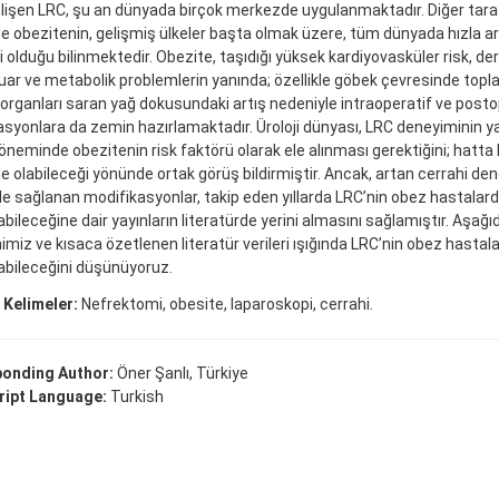
lişen LRC, şu an dünyada birçok merkezde uygulanmaktadır. Diğer tara
de obezitenin, gelişmiş ülkeler başta olmak üzere, tüm dünyada hızla art
 olduğu bilinmektedir. Obezite, taşıdığı yüksek kardiyovasküler risk, de
uar ve metabolik problemlerin yanında; özellikle göbek çevresinde toplan
 organları saran yağ dokusundaki artış nedeniyle intraoperatif ve posto
syonlara da zemin hazırlamaktadır. Üroloji dünyası, LRC deneyiminin yakla
öneminde obezitenin risk faktörü olarak ele alınması gerektiğini; hatt
bile olabileceği yönünde ortak görüş bildirmiştir. Ancak, artan cerrahi de
ile sağlanan modifikasyonlar, takip eden yıllarda LRC’nin obez hastalar
bileceğine dair yayınların literatürde yerini almasını sağlamıştır. Aşağı
miz ve kısaca özetlenen literatür verileri ışığında LRC’nin obez hastal
abileceğini düşünüyoruz.
 Kelimeler:
Nefrektomi, obesite, laparoskopi, cerrahi.
onding Author:
Öner Şanlı, Türkiye
ipt Language:
Turkish