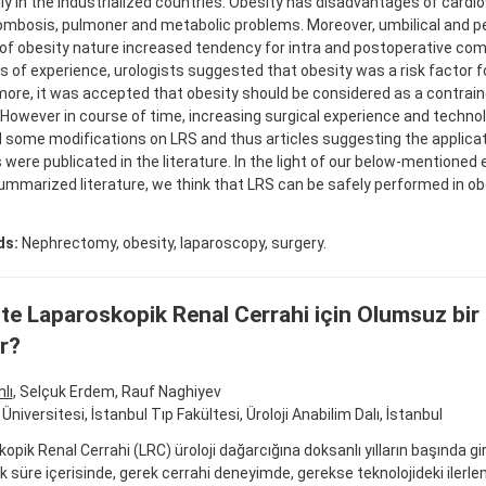
ly in the industrialized countries. Obesity has disadvantages of cardio
ombosis, pulmoner and metabolic problems. Moreover, umbilical and pe
of obesity nature increased tendency for intra and postoperative compl
s of experience, urologists suggested that obesity was a risk factor f
ore, it was accepted that obesity should be considered as a contraind
 However in course of time, increasing surgical experience and technol
 some modifications on LRS and thus articles suggesting the applicat
 were publicated in the literature. In the light of our below-mentioned
summarized literature, we think that LRS can be safely performed in o
ds:
Nephrectomy, obesity, laparoscopy, surgery.
te Laparoskopik Renal Cerrahi için Olumsuz bir
r?
lı
, Selçuk Erdem, Rauf Naghiyev
Üniversitesi, İstanbul Tıp Fakültesi, Üroloji Anabilim Dalı, İstanbul
opik Renal Cerrahi (LRC) üroloji dağarcığına doksanlı yılların başında gir
llık süre içerisinde, gerek cerrahi deneyimde, gerekse teknolojideki ilerl