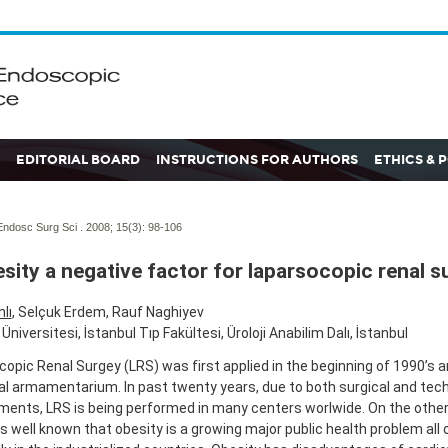
EDITORIAL BOARD
INSTRUCTIONS FOR AUTHORS
ETHICS & 
ndosc Surg Sci . 2008; 15(3):
98-106
esity a negative factor for laparsocopic renal s
lı
, Selçuk Erdem, Rauf Naghiyev
Üniversitesi, İstanbul Tıp Fakültesi, Üroloji Anabilim Dalı, İstanbul
opic Renal Surgey (LRS) was first applied in the beginning of 1990’s a
al armamentarium. In past twenty years, due to both surgical and tech
ments, LRS is being performed in many centers worlwide. On the othe
 is well known that obesity is a growing major public health problem all 