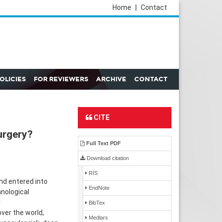
Home
|
Contact
POLICIES
FOR REVIEWERS
ARCHIVE
CONTACT
CITE
urgery?
Full Text PDF
Download citation
RIS
nd entered into
EndNote
nological
r
BibTex
over the world,
Medlars