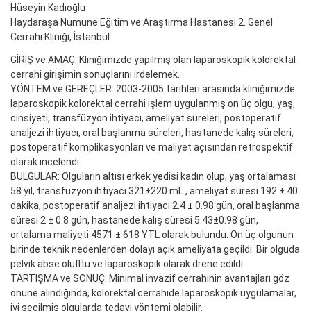
Hüseyin Kadıoğlu
Haydaraşa Numune Eğitim ve Araştırma Hastanesi 2. Genel
Cerrahi Kliniği, İstanbul
GİRİŞ ve AMAÇ: Kliniğimizde yapılmış olan laparoskopik kolorektal
cerrahi girişimin sonuçlarını irdelemek.
YÖNTEM ve GEREÇLER: 2003-2005 tarihleri arasında kliniğimizde
laparoskopik kolorektal cerrahi işlem uygulanmış on üç olgu, yaş,
cinsiyeti, transfüzyon ihtiyacı, ameliyat süreleri, postoperatif
analjezi ihtiyacı, oral başlanma süreleri, hastanede kalış süreleri,
postoperatif komplikasyonları ve maliyet açısından retrospektif
olarak incelendi.
BULGULAR: Olguların altısı erkek yedisi kadın olup, yaş ortalaması
58 yıl, transfüzyon ihtiyacı 321±220 mL., ameliyat süresi 192 ± 40
dakika, postoperatif analjezi ihtiyacı 2.4 ± 0.98 gün, oral başlanma
süresi 2 ± 0.8 gün, hastanede kalış süresi 5.43±0.98 gün,
ortalama maliyeti 4571 ± 618 YTL olarak bulundu. On üç olgunun
birinde teknik nedenlerden dolayı açık ameliyata geçildi. Bir olguda
pelvik abse olufltu ve laparoskopik olarak drene edildi.
TARTIŞMA ve SONUÇ: Minimal invazif cerrahinin avantajları göz
önüne alındığında, kolorektal cerrahide laparoskopik uygulamalar,
iyi seçilmiş olgularda tedavi yöntemi olabilir.