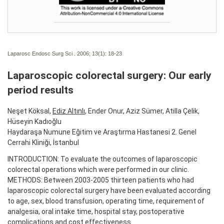
Laparosc Endosc Surg Sci . 2006; 13(1):
18-23
Laparoscopic colorectal surgery: Our early
period results
Neşet Köksal,
Ediz Altınlı
, Ender Onur, Aziz Sümer, Atilla Çelik,
Hüseyin Kadıoğlu
Haydaraşa Numune Eğitim ve Araştırma Hastanesi 2. Genel
Cerrahi Kliniği, İstanbul
INTRODUCTION: To evaluate the outcomes of laparoscopic
colorectal operations which were performed in our clinic.
METHODS: Between 2003-2005 thirteen patients who had
laparoscopic colorectal surgery have been evaluated according
to age, sex, blood transfusion, operating time, requirement of
analgesia, oral intake time, hospital stay, postoperative
complications and cost effectiveness.