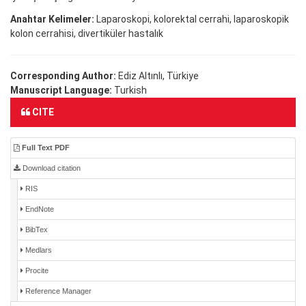
Anahtar Kelimeler:
Laparoskopi, kolorektal cerrahi, laparoskopik
kolon cerrahisi, divertiküler hastalık
Corresponding Author:
Ediz Altınlı, Türkiye
Manuscript Language:
Turkish
CITE
Full Text PDF
Download citation
RIS
EndNote
BibTex
Medlars
Procite
Reference Manager