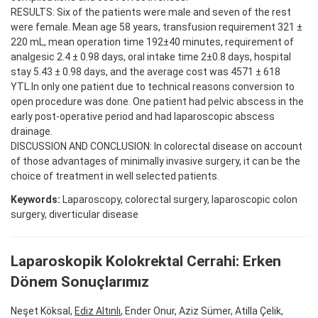
RESULTS: Six of the patients were male and seven of the rest
were female. Mean age 58 years, transfusion requirement 321 ±
220 mL, mean operation time 192±40 minutes, requirement of
analgesic 2.4 ± 0.98 days, oral intake time 2±0.8 days, hospital
stay 5.43 ± 0.98 days, and the average cost was 4571 ± 618
YTL.In only one patient due to technical reasons conversion to
open procedure was done. One patient had pelvic abscess in the
early post-operative period and had laparoscopic abscess
drainage.
DISCUSSION AND CONCLUSION: In colorectal disease on account
of those advantages of minimally invasive surgery, it can be the
choice of treatment in well selected patients.
Keywords:
Laparoscopy, colorectal surgery, laparoscopic colon
surgery, diverticular disease
Laparoskopik Kolokrektal Cerrahi: Erken
Dönem Sonuçlarımız
Neşet Köksal,
Ediz Altınlı
, Ender Onur, Aziz Sümer, Atilla Çelik,