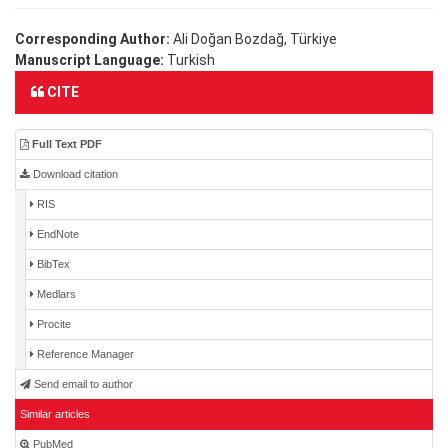
Corresponding Author:
Ali Doğan Bozdağ, Türkiye
Manuscript Language:
Turkish
CITE
Full Text PDF
Download citation
RIS
EndNote
BibTex
Medlars
Procite
Reference Manager
Send email to author
Similar articles
PubMed