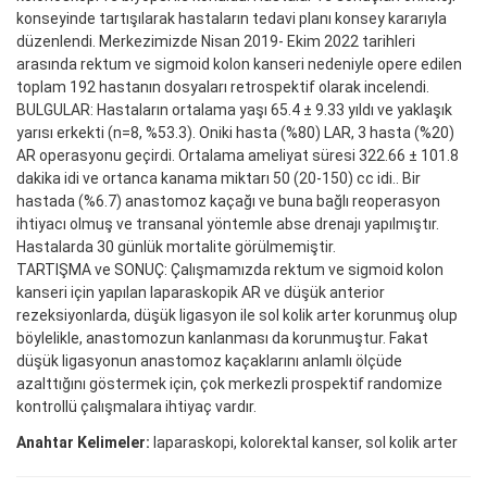
konseyinde tartışılarak hastaların tedavi planı konsey kararıyla
düzenlendi. Merkezimizde Nisan 2019- Ekim 2022 tarihleri
arasında rektum ve sigmoid kolon kanseri nedeniyle opere edilen
toplam 192 hastanın dosyaları retrospektif olarak incelendi.
BULGULAR: Hastaların ortalama yaşı 65.4 ± 9.33 yıldı ve yaklaşık
yarısı erkekti (n=8, %53.3). Oniki hasta (%80) LAR, 3 hasta (%20)
AR operasyonu geçirdi. Ortalama ameliyat süresi 322.66 ± 101.8
dakika idi ve ortanca kanama miktarı 50 (20-150) cc idi.. Bir
hastada (%6.7) anastomoz kaçağı ve buna bağlı reoperasyon
ihtiyacı olmuş ve transanal yöntemle abse drenajı yapılmıştır.
Hastalarda 30 günlük mortalite görülmemiştir.
TARTIŞMA ve SONUÇ: Çalışmamızda rektum ve sigmoid kolon
kanseri için yapılan laparaskopik AR ve düşük anterior
rezeksiyonlarda, düşük ligasyon ile sol kolik arter korunmuş olup
böylelikle, anastomozun kanlanması da korunmuştur. Fakat
düşük ligasyonun anastomoz kaçaklarını anlamlı ölçüde
azalttığını göstermek için, çok merkezli prospektif randomize
kontrollü çalışmalara ihtiyaç vardır.
Anahtar Kelimeler:
laparaskopi, kolorektal kanser, sol kolik arter