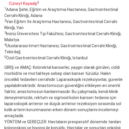
5
Cüneyt Kayaalp
1
Adana Şehir, Eğitim ve Araştırma Hastanesi, Gastrointestinal
Cerrahi Kliniği, Adana
2
Van Eğitim Ve Araştırma Hastanesi, Gastrointestinal Cerrahi
Kliniği, Van
3
Inönü Üniversitesi Tıp Fakültesi, Gastrointestinal Cerrahi Kliniği,
Malatya
4
Uluslararası Irmet Hastanesi, Gastrointestinal Cerrahi Kliniği,
Tekirdağ
5
Özel Gastrointestinal Cerrahi Kliniği, Istanbul
GİRİŞ ve AMAÇ: Kolorektal kanserler, yaygın olarak görülen, ciddi
morbidite ve mortaliteye sebep olan kanser türüdür. Halen
öncelikli tedavileri cerrahidir. Laparaskopik rezeksiyonlar, güvenle
yapılabilmektedir. Anastomozun güvenliğini etkileyen en önemli
faktör, anastomozun kanlanmasıdır. Bu çalışmada, kendi klinik
deneyimimizde, rektum ve sigmoid kolon kanseri tedavisi için
laparoskopik anterior ve düşük anterior rezeksiyon sırasında sol
kolik arterin korunmasının erken dönem sonuçlarını incelemeyi
amaçladık.
YÖNTEM ve GEREÇLER: Hastaların preoperatif dönemde tanıları
kolonoskopi ve biyopsi ile konuldu. Hastalar ve sonuçları onkoloji