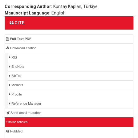
Corresponding Author:
Kuntay Kaplan, Türkiye
Manuscript Language:
English
CITE
Full Text PDF
Download citation
RIS
EndNote
BibTex
Medlars
Procite
Reference Manager
Send email to author
Similar articles
PubMed