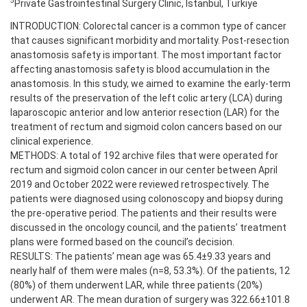
5
Private Gastrointestinal Surgery Clinic, Istanbul, Türkiye
INTRODUCTION: Colorectal cancer is a common type of cancer
that causes significant morbidity and mortality. Post-resection
anastomosis safety is important. The most important factor
affecting anastomosis safety is blood accumulation in the
anastomosis. In this study, we aimed to examine the early-term
results of the preservation of the left colic artery (LCA) during
laparoscopic anterior and low anterior resection (LAR) for the
treatment of rectum and sigmoid colon cancers based on our
clinical experience.
METHODS: A total of 192 archive files that were operated for
rectum and sigmoid colon cancer in our center between April
2019 and October 2022 were reviewed retrospectively. The
patients were diagnosed using colonoscopy and biopsy during
the pre-operative period. The patients and their results were
discussed in the oncology council, and the patients’ treatment
plans were formed based on the council’s decision.
RESULTS: The patients’ mean age was 65.4±9.33 years and
nearly half of them were males (n=8, 53.3%). Of the patients, 12
(80%) of them underwent LAR, while three patients (20%)
underwent AR. The mean duration of surgery was 322.66±101.8