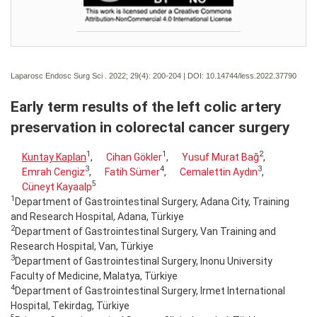
Laparosc Endosc Surg Sci . 2022; 29(4):
200-204 | DOI:
10.14744/less.2022.37790
Early term results of the left colic artery
preservation in colorectal cancer surgery
1
1
2
Kuntay Kaplan
,
Cihan Gökler
,
Yusuf Murat Bağ
,
3
4
3
Emrah Cengiz
,
Fatih Sümer
,
Cemalettin Aydın
,
5
Cüneyt Kayaalp
1
Department of Gastrointestinal Surgery, Adana City, Training
and Research Hospital, Adana, Türkiye
2
Department of Gastrointestinal Surgery, Van Training and
Research Hospital, Van, Türkiye
3
Department of Gastrointestinal Surgery, Inonu University
Faculty of Medicine, Malatya, Türkiye
4
Department of Gastrointestinal Surgery, Irmet International
Hospital, Tekirdag, Türkiye