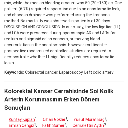
min, while the median bleeding amount was 50 (20–150) cc. One
patient (6.7%) required reoperation due to an anastomotic leak,
and abscess drainage was performed using the transanal
method. No mortality was observed in patients at 30 days.
DISCUSSION AND CONCLUSION: In our study, the low ligation (LL)
and LCA were preserved during laparoscopic AR and LARs for
rectum and sigmoid colon cancers, preserving blood
accumulation in the anastomosis. However, multicenter
prospective randomized controlled studies are required to
demonstrate whether LL significantly reduces anastomotic
leaks.
Keywords:
Colorectal cancer, Laparoscopy, Left colic artery
Kolorektal Kanser Cerrahisinde Sol Kolik
Arterin Korunmasının Erken Dönem
Sonuçları
1
1
2
Kuntay Kaplan
,
Cihan Gökler
,
Yusuf Murat Bağ
,
3
4
3
Emrah Cengiz
,
Fatih Sümer
,
Cemalettin Aydın
,