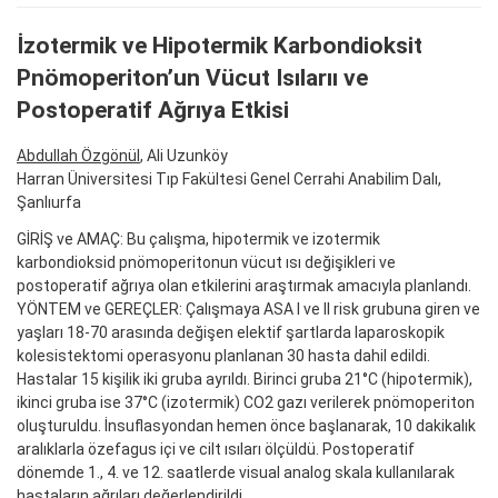
İzotermik ve Hipotermik Karbondioksit
Pnömoperiton’un Vücut Isılarıı ve
Postoperatif Ağrıya Etkisi
Abdullah Özgönül
, Ali Uzunköy
Harran Üniversitesi Tıp Fakültesi Genel Cerrahi Anabilim Dalı,
Şanlıurfa
GİRİŞ ve AMAÇ: Bu çalışma, hipotermik ve izotermik
karbondioksid pnömoperitonun vücut ısı değişikleri ve
postoperatif ağrıya olan etkilerini araştırmak amacıyla planlandı.
YÖNTEM ve GEREÇLER: Çalışmaya ASA I ve II risk grubuna giren ve
yaşları 18-70 arasında değişen elektif şartlarda laparoskopik
kolesistektomi operasyonu planlanan 30 hasta dahil edildi.
Hastalar 15 kişilik iki gruba ayrıldı. Birinci gruba 21°C (hipotermik),
ikinci gruba ise 37°C (izotermik) CO2 gazı verilerek pnömoperiton
oluşturuldu. İnsuflasyondan hemen önce başlanarak, 10 dakikalık
aralıklarla özefagus içi ve cilt ısıları ölçüldü. Postoperatif
dönemde 1., 4. ve 12. saatlerde visual analog skala kullanılarak
hastaların ağrıları değerlendirildi.