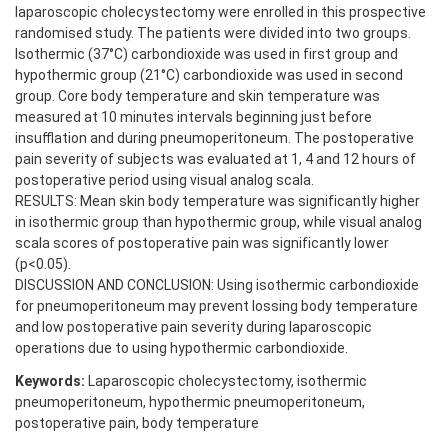
laparoscopic cholecystectomy were enrolled in this prospective
randomised study. The patients were divided into two groups.
Isothermic (37°C) carbondioxide was used in first group and
hypothermic group (21°C) carbondioxide was used in second
group. Core body temperature and skin temperature was
measured at 10 minutes intervals beginning just before
insufflation and during pneumoperitoneum. The postoperative
pain severity of subjects was evaluated at 1, 4 and 12 hours of
postoperative period using visual analog scala.
RESULTS: Mean skin body temperature was significantly higher
in isothermic group than hypothermic group, while visual analog
scala scores of postoperative pain was significantly lower
(p<0.05).
DISCUSSION AND CONCLUSION: Using isothermic carbondioxide
for pneumoperitoneum may prevent lossing body temperature
and low postoperative pain severity during laparoscopic
operations due to using hypothermic carbondioxide.
Keywords:
Laparoscopic cholecystectomy, isothermic
pneumoperitoneum, hypothermic pneumoperitoneum,
postoperative pain, body temperature