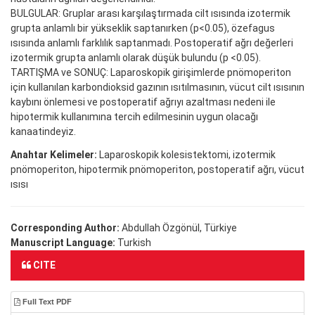
BULGULAR: Gruplar arası karşılaştırmada cilt ısısında izotermik
grupta anlamlı bir yükseklik saptanırken (p<0.05), özefagus
ısısında anlamlı farklılık saptanmadı. Postoperatif ağrı değerleri
izotermik grupta anlamlı olarak düşük bulundu (p <0.05).
TARTIŞMA ve SONUÇ: Laparoskopik girişimlerde pnömoperiton
için kullanılan karbondioksid gazının ısıtılmasının, vücut cilt ısısının
kaybını önlemesi ve postoperatif ağrıyı azaltması nedeni ile
hipotermik kullanımına tercih edilmesinin uygun olacağı
kanaatindeyiz.
Anahtar Kelimeler:
Laparoskopik kolesistektomi, izotermik
pnömoperiton, hipotermik pnömoperiton, postoperatif ağrı, vücut
ısısı
Corresponding Author:
Abdullah Özgönül, Türkiye
Manuscript Language:
Turkish
CITE
Full Text PDF