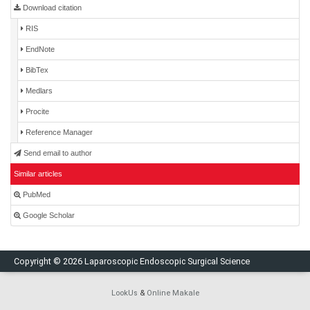
Download citation
RIS
EndNote
BibTex
Medlars
Procite
Reference Manager
Send email to author
Similar articles
PubMed
Google Scholar
Copyright © 2026 Laparoscopic Endoscopic Surgical Science
LookUs
&
Online Makale