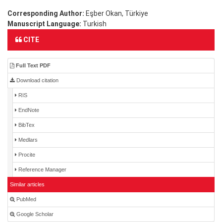
Corresponding Author:
Eşber Okan, Türkiye
Manuscript Language:
Turkish
CITE
Full Text PDF
Download citation
RIS
EndNote
BibTex
Medlars
Procite
Reference Manager
Similar articles
PubMed
Google Scholar