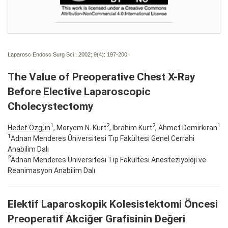
Laparosc Endosc Surg Sci . 2002; 9(4):
197-200
The Value of Preoperative Chest X-Ray
Before Elective Laparoscopic
Cholecystectomy
1
2
2
1
Hedef Özgün
, Meryem N. Kurt
, Ibrahim Kurt
, Ahmet Demirkıran
1
Adnan Menderes Üniversitesi Tıp Fakültesi Genel Cerrahi
Anabilim Dalı
2
Adnan Menderes Üniversitesi Tıp Fakültesi Anesteziyoloji ve
Reanimasyon Anabilim Dalı
Elektif Laparoskopik Kolesistektomi Öncesi
Preoperatif Akciğer Grafisinin Değeri