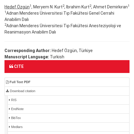
1
2
2
1
Hedef Özgün
, Meryem N. Kurt
, Ibrahim Kurt
, Ahmet Demirkıran
1
Adnan Menderes Üniversitesi Tıp Fakültesi Genel Cerrahi
Anabilim Dalı
2
Adnan Menderes Üniversitesi Tıp Fakültesi Anesteziyoloji ve
Reanimasyon Anabilim Dalı
Corresponding Author:
Hedef Özgün, Türkiye
Manuscript Language:
Turkish
CITE
Full Text PDF
Download citation
RIS
EndNote
BibTex
Medlars