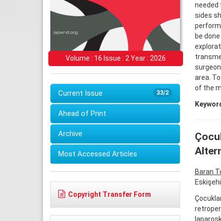
needed f
sides sh
performe
be done
explorat
transmes
Volume : 16 Issue : 2 Year : 2026
surgeon
area. To
of the m
Current Issue
33/2
Keywor
Ahead of Print
Archive
Çocuk
Altern
Most Accessed Articles
Baran T
Eskişehi
Copyright Transfer Form
Çocuklar
retroperi
laparosk