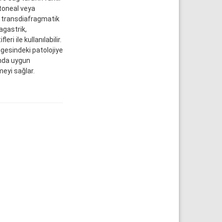
toneal veya
ve transdiafragmatik
agastrik,
ri ile kullanılabilir.
gesindeki patolojiye
sında uygun
meyi sağlar.