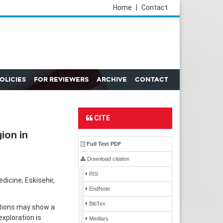
Home
|
Contact
POLICIES
FOR REVIEWERS
ARCHIVE
CONTACT
CITE
ion in
Full Text PDF
Download citation
RIS
dicine, Eskisehir,
EndNote
BibTex
gations may show a
exploration is
Medlars