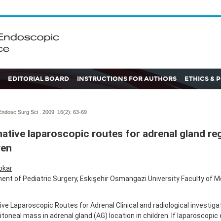
EDITORIAL BOARD
INSTRUCTIONS FOR AUTHORS
ETHICS & 
ndosc Surg Sci . 2009; 16(2):
63-69
native laparoscopic routes for adrenal gland reg
ren
okar
nt of Pediatric Surgery, Eskişehir Osmangazi University Faculty of Me
ive Laparoscopic Routes for Adrenal Clinical and radiological investi
itoneal mass in adrenal gland (AG) location in children. If laparoscopic 