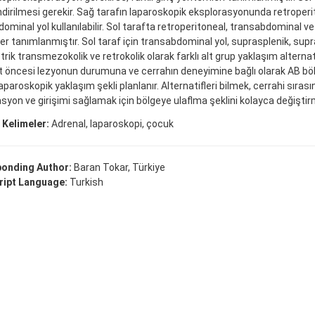
dirilmesi gerekir. Sağ tarafın laparoskopik eksplorasyonunda retroperi
ominal yol kullanılabilir. Sol tarafta retroperitoneal, transabdominal 
r tanımlanmıştır. Sol taraf için transabdominal yol, suprasplenik, supr
rik transmezokolik ve retrokolik olarak farklı alt grup yaklaşım alternatifle
 öncesi lezyonun durumuna ve cerrahın deneyimine bağlı olarak AB böl
laparoskopik yaklaşım şekli planlanır. Alternatifleri bilmek, cerrahi sıra
syon ve girişimi sağlamak için bölgeye ulaflma şeklini kolayca değiştir
 Kelimeler:
Adrenal, laparoskopi, çocuk
onding Author:
Baran Tokar, Türkiye
ipt Language:
Turkish