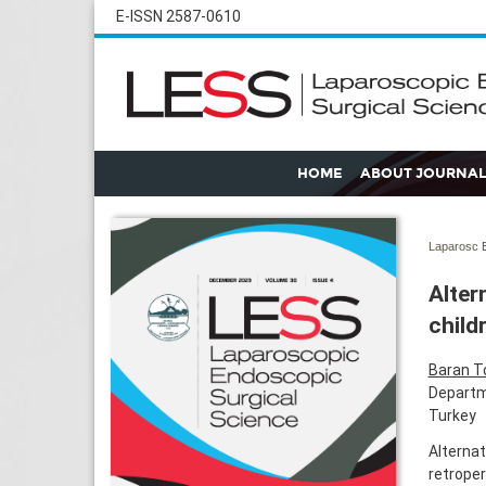
E-ISSN 2587-0610
HOME
ABOUT JOURNAL
Laparosc E
Alter
child
Baran T
Departme
Turkey
Alternat
retroper