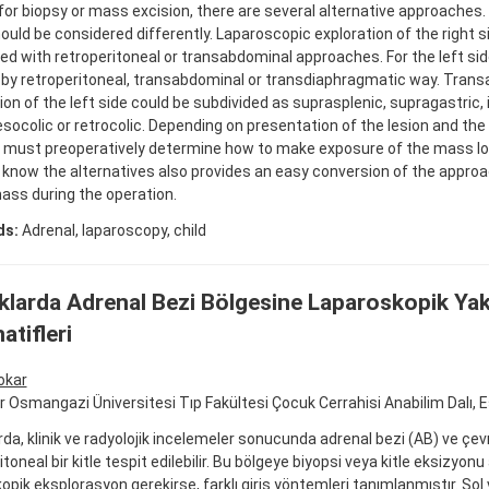
or biopsy or mass excision, there are several alternative approaches. 
ould be considered differently. Laparoscopic exploration of the right s
d with retroperitoneal or transabdominal approaches. For the left sid
 by retroperitoneal, transabdominal or transdiaphragmatic way. Tran
ion of the left side could be subdivided as suprasplenic, supragastric, 
ocolic or retrocolic. Depending on presentation of the lesion and the
 must preoperatively determine how to make exposure of the mass lo
 know the alternatives also provides an easy conversion of the approa
ass during the operation.
ds:
Adrenal, laparoscopy, child
larda Adrenal Bezi Bölgesine Laparoskopik Ya
atifleri
okar
r Osmangazi Üniversitesi Tıp Fakültesi Çocuk Cerrahisi Anabilim Dalı, E
da, klinik ve radyolojik incelemeler sonucunda adrenal bezi (AB) ve çev
toneal bir kitle tespit edilebilir. Bu bölgeye biyopsi veya kitle eksizyonu
opik eksplorasyon gerekirse, farklı giriş yöntemleri tanımlanmıştır. Sol v