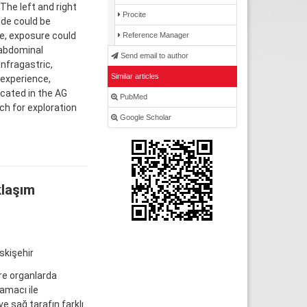
The left and right
Procite
ide could be
e, exposure could
Reference Manager
sabdominal
Send email to author
infragastric,
Similar articles
 experience,
cated in the AG
PubMed
ch for exploration
Google Scholar
klaşım
skişehir
re organlarda
 amacı ile
e sağ tarafın farklı