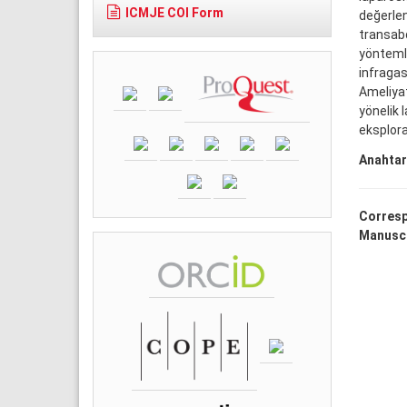
ICMJE COI Form
değerlen
transabd
yöntemle
infragast
Ameliyat
yönelik 
eksplora
Anahtar
Corresp
Manuscr