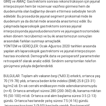
GİRİŞ ve AMAÇ: Gastrektomi sonrası rekonstrüksiyon için jejunal
interpozisyon hem bir rezervuar vazifesi görmesi hem de
duodenumla olan bağlantıyı devam ettirmesi sebebiyle tercih
edilebilir. Bu prosedürde jejunal segment proksimal mide ile
duodenum ya da distal mide arasında anastomoz edilir. Bu
çalışmada laparoskopik gastrektomi sonrası jejunal
interpozisyonda jejunoduodenostomi ve jejunogastrostomideki
erken dönem tecrübemizi ve bu iki anastomozun sonuçları
arasındaki farkları sunmayı amaçladık.
YÖNTEM ve GEREÇLER: Ocak-Ağustos 2020 tarihleri arasında
yapılan altı laparoskopik gastrektomi ve jejunal interpozisyon
hastası incelendi. Demografik data ve perioperatif parametreler
retrospektif olarak analiz edildi. Sindirim semptomları telefon
görüşmesi yoluyla değerlendirildi.
BULGULAR: Toplam altı vakanın beşi (%83.3) erkekti, ortanca yaş
70 (19-78) yıldı, ortanca beden kitle indeksi (BMI) 25.8 (23-31)
kg/m2 idi. En sık cerrahi endikasyon mide adenokarsinomuydu
(n=4). Ortanca ameliyat süresi 280 (200-360) dk, kanama miktarı
95 (50-100) ml idi. Ortanca oral alım başlama süresi 3.5 (2-13)
gündü. Ortanca hastanede yatış süresi 7.5 (4-16) gündü.
Jejunogastrostomi 3 (%50) hastada yapıldı. Postoperatif