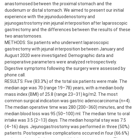
anastomosed between the proximal stomach and the
duodenum or distal stomach. We aimed to present our initial
experience with the jejunoduodenostomy and
jejunogastrostomy inin jejunal interposition after laparoscopic
gastrectomy and the differences between the results of these
two anastomoses.
METHODS: Six patients who underwent laparoscopic
gastrectomy with jejunal interposition between January and
August 2020 were investigated. Demographic data and
perioperative parameters were analyzed retrospectively.
Digestive symptoms following the surgery were assessed by
phone call.
RESULTS: Five (83.3%) of the total six patients were male. The
median age was 70 (range 19–78) years, with a median body
mass index (BMI) of 25.8 (range 23–31) kg/m2. The most
common surgical indication was gastric adenocarcinoma (n=4).
The median operative time was 280 (200–360) minutes, and the
median blood loss was 95 (50–100) ml. The median time to oral
intake was 3.5 (2–13) days. The median hospital stay was 7.5
(4–16) days. Jejunogastrostomy was performed in three (50%)
patients. Postoperative complications occurred in four (66.6%)