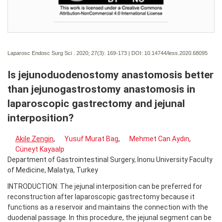
Laparosc Endosc Surg Sci . 2020; 27(3):
169-173 | DOI:
10.14744/less.2020.68095
Is jejunoduodenostomy anastomosis better
than jejunogastrostomy anastomosis in
laparoscopic gastrectomy and jejunal
interposition?
Akile Zengin
,
Yusuf Murat Bag
,
Mehmet Can Aydın
,
Cüneyt Kayaalp
Department of Gastrointestinal Surgery, Inonu University Faculty
of Medicine, Malatya, Turkey
INTRODUCTION: The jejunal interposition can be preferred for
reconstruction after laparoscopic gastrectomy because it
functions as a reservoir and maintains the connection with the
duodenal passage. In this procedure, the jejunal segment can be