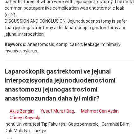
patients, three of whom were with jejunogastrostomy. The most
common postoperative complication was anastomotic leak
(n=2).
DISCUSSION AND CONCLUSION: Jejunoduodenostomy is safer
than jejunogastrostomy after laparoscopic gastrectomy and
jejunal interposition.
Keywords:
Anastomosis, complication; leakage; minimally
invasive, pylorus.
Laparoskopik gastrektomi ve jejunal
interpozisyonda jejunoduodenostomi
anastomozu jejunogastrostomi
anastomozundan daha iyi midir?
Akile Zengin
,
Yusuf Murat Bag
,
Mehmet Can Aydın
,
Cüneyt Kayaalp
İnönü Üniversitesi Tıp Fakültesi, Gastroenteroloji Cerrahisi Bilim
Dalı, Malatya, Türkiye