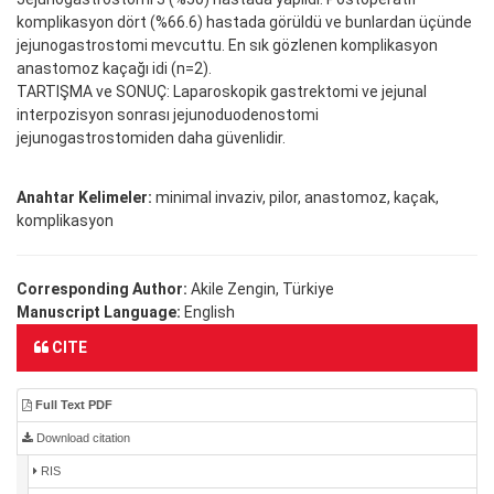
komplikasyon dört (%66.6) hastada görüldü ve bunlardan üçünde
jejunogastrostomi mevcuttu. En sık gözlenen komplikasyon
anastomoz kaçağı idi (n=2).
TARTIŞMA ve SONUÇ: Laparoskopik gastrektomi ve jejunal
interpozisyon sonrası jejunoduodenostomi
jejunogastrostomiden daha güvenlidir.
Anahtar Kelimeler:
minimal invaziv, pilor, anastomoz, kaçak,
komplikasyon
Corresponding Author:
Akile Zengin, Türkiye
Manuscript Language:
English
CITE
Full Text PDF
Download citation
RIS