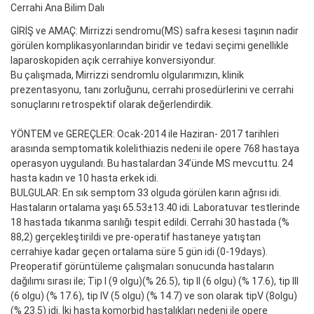
Cerrahi Ana Bilim Dalı
GİRİŞ ve AMAÇ: Mirrizzi sendromu(MS) safra kesesi taşının nadir
görülen komplikasyonlarından biridir ve tedavi seçimi genellikle
laparoskopiden açık cerrahiye konversiyondur.
Bu çalışmada, Mirrizzi sendromlu olgularımızın, klinik
prezentasyonu, tanı zorluğunu, cerrahi prosedürlerini ve cerrahi
sonuçlarını retrospektif olarak değerlendirdik.
YÖNTEM ve GEREÇLER: Ocak-2014 ile Haziran- 2017 tarihleri
arasında semptomatik kolelithiazis nedeni ile opere 768 hastaya
operasyon uygulandı. Bu hastalardan 34’ünde MS mevcuttu. 24
hasta kadın ve 10 hasta erkek idi.
BULGULAR: En sık semptom 33 olguda görülen karın ağrısı idi.
Hastaların ortalama yaşı 65.53±13.40 idi. Laboratuvar testlerinde
18 hastada tıkanma sarılığı tespit edildi. Cerrahi 30 hastada (%
88,2) gerçekleştirildi ve pre-operatif hastaneye yatıştan
cerrahiye kadar geçen ortalama süre 5 gün idi (0-19days).
Preoperatif görüntüleme çalışmaları sonucunda hastaların
dağılımı sırası ile; Tip I (9 olgu)(% 26.5), tip II (6 olgu) (% 17.6), tip III
(6 olgu) (% 17.6), tip IV (5 olgu) (% 14.7) ve son olarak tipV (8olgu)
(% 23.5) idi. İki hasta komorbid hastalıkları nedeni ile opere