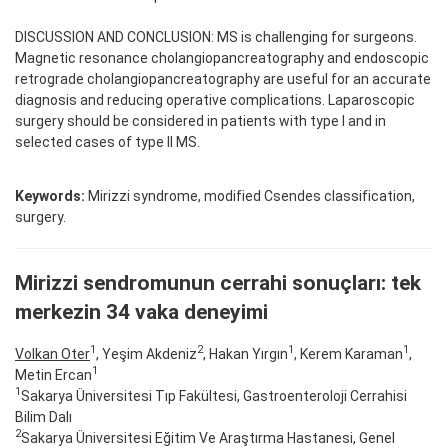
DISCUSSION AND CONCLUSION: MS is challenging for surgeons.
Magnetic resonance cholangiopancreatography and endoscopic
retrograde cholangiopancreatography are useful for an accurate
diagnosis and reducing operative complications. Laparoscopic
surgery should be considered in patients with type I and in
selected cases of type II MS.
Keywords:
Mirizzi syndrome, modified Csendes classification,
surgery.
Mirizzi sendromunun cerrahi sonuçları: tek
merkezin 34 vaka deneyimi
1
2
1
1
Volkan Oter
, Yeşim Akdeniz
, Hakan Yırgın
, Kerem Karaman
,
1
Metin Ercan
1
Sakarya Üniversitesi Tıp Fakültesi, Gastroenteroloji Cerrahisi
Bilim Dalı
2
Sakarya Üniversitesi Eğitim Ve Araştırma Hastanesi, Genel