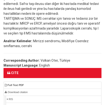
edilemedi. Safra taşı ileusu olan diğer iki hastada medikal tedavi
ile ileus hali geriledi ve yine bu hastalarda yandaş komorbid
hastallıkları nedeni ile opere edilmedi.
TARTIŞMA ve SONUÇ: MS cerrahlar için tanısı ve tedavisi zor bir
hastalıktır. MRCP ve ERCP, ameliyat öncesi doğru tanı ve operatif
komplikasyonları azaltmada yararlıdır. Laparoskopik cerrahi, tip I
ve seçilen tip II MS hastalarında düşünülmelidir.
Anahtar Kelimeler:
Mirrizzi sendromu, Modifiye Csendez
sınıflaması, cerrahi
Corresponding Author:
Volkan Oter, Türkiye
Manuscript Language:
English
CITE
Full Text PDF
Download citation
RIS