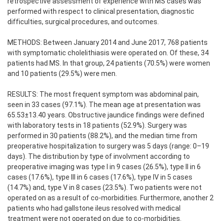
retrospective assessment of experience with MS cases was
performed with respect to clinical presentation, diagnostic
difficulties, surgical procedures, and outcomes.
METHODS: Between January 2014 and June 2017, 768 patients
with symptomatic cholelithiasis were operated on. Of these, 34
patients had MS. In that group, 24 patients (70.5%) were women
and 10 patients (29.5%) were men.
RESULTS: The most frequent symptom was abdominal pain,
seen in 33 cases (97.1%). The mean age at presentation was
65.53±13.40 years. Obstructive jaundice findings were defined
with laboratory tests in 18 patients (52.9%). Surgery was
performed in 30 patients (88.2%), and the median time from
preoperative hospitalization to surgery was 5 days (range: 0–19
days). The distribution by type of involvment according to
preoperative imaging was type I in 9 cases (26.5%), type II in 6
cases (17.6%), type III in 6 cases (17.6%), type IV in 5 cases
(14.7%) and, type V in 8 cases (23.5%). Two patients were not
operated on as a result of co-morbidities. Furthermore, another 2
patients who had gallstone ileus resolved with medical
treatment were not operated on due to co-morbidities.