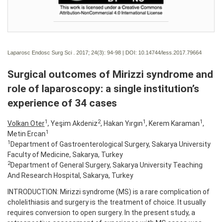
Laparosc Endosc Surg Sci . 2017; 24(3):
94-98 | DOI:
10.14744/less.2017.79664
Surgical outcomes of Mirizzi syndrome and
role of laparoscopy: a single institution’s
experience of 34 cases
1
2
1
1
Volkan Oter
, Yeşim Akdeniz
, Hakan Yırgın
, Kerem Karaman
,
1
Metin Ercan
1
Department of Gastroenterological Surgery, Sakarya University
Faculty of Medicine, Sakarya, Turkey
2
Department of General Surgery, Sakarya University Teaching
And Research Hospital, Sakarya, Turkey
INTRODUCTION: Mirizzi syndrome (MS) is a rare complication of
cholelithiasis and surgery is the treatment of choice. It usually
requires conversion to open surgery. In the present study, a