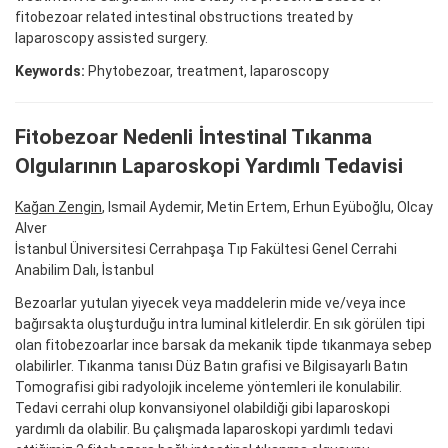
fitobezoar related intestinal obstructions treated by
laparoscopy assisted surgery.
Keywords:
Phytobezoar, treatment, laparoscopy
Fitobezoar Nedenli İntestinal Tıkanma
Olgularının Laparoskopi Yardımlı Tedavisi
Kağan Zengin
, Ismail Aydemir, Metin Ertem, Erhun Eyüboğlu, Olcay
Alver
İstanbul Üniversitesi Cerrahpaşa Tıp Fakültesi Genel Cerrahi
Anabilim Dalı, İstanbul
Bezoarlar yutulan yiyecek veya maddelerin mide ve/veya ince
bağırsakta oluşturduğu intra luminal kitlelerdir. En sık görülen tipi
olan fitobezoarlar ince barsak da mekanik tipde tıkanmaya sebep
olabilirler. Tıkanma tanısı Düz Batın grafisi ve Bilgisayarlı Batın
Tomografisi gibi radyolojik inceleme yöntemleri ile konulabilir.
Tedavi cerrahi olup konvansiyonel olabildiği gibi laparoskopi
yardımlı da olabilir. Bu çalışmada laparoskopi yardımlı tedavi