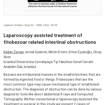
Laparosc Endosc Surg Sci . 2006; 13(1):
29-34
Laparoscopy assisted treatment of
fitobezoar related intestinal obstructions
Kağan Zengin
, Ismail Aydemir, Metin Ertem, Erhun Eyüboğlu, Olcay
Alver
İstanbul Üniversitesi Cerrahpaşa Tıp Fakültesi Genel Cerrahi
Anabilim Dalı, İstanbul
Bezoars are intraluminal masses in the small intestines that are
formed by ingested food or things. Fitobezoars that are the
most common type may cause mechanical type of small bowel
obstruction. The diagnosis of obstruction can be done by various
diagnostic tools like direct abdominal X-rays and Computed
Tomography. Wether conventional or laparoscopy assisted the
treatment is surgical. In this study we present 2 cases of