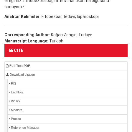
ettiğimiz 2 fitobezora bağlı intestinal tıkanma olgusunu
sunuyoruz.
Anahtar Kelimeler:
Fitobezoar, tedavi, laparoskopi
Corresponding Author:
Kağan Zengin, Türkiye
Manuscript Language:
Turkish
CITE
Full Text PDF
Download citation
RIS
EndNote
BibTex
Medlars
Procite
Reference Manager