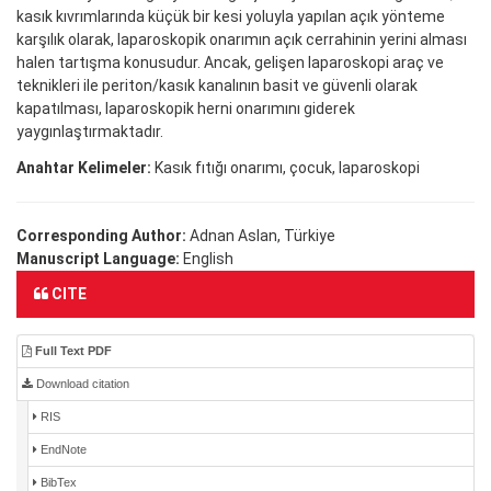
kasık kıvrımlarında küçük bir kesi yoluyla yapılan açık yönteme
karşılık olarak, laparoskopik onarımın açık cerrahinin yerini alması
halen tartışma konusudur. Ancak, gelişen laparoskopi araç ve
teknikleri ile periton/kasık kanalının basit ve güvenli olarak
kapatılması, laparoskopik herni onarımını giderek
yaygınlaştırmaktadır.
Anahtar Kelimeler:
Kasık fıtığı onarımı, çocuk, laparoskopi
Corresponding Author:
Adnan Aslan, Türkiye
Manuscript Language:
English
CITE
Full Text PDF
Download citation
RIS
EndNote
BibTex