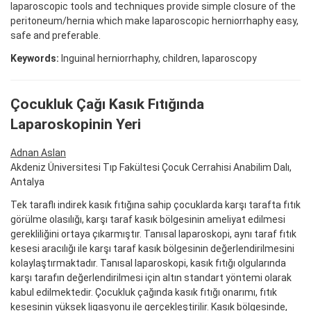
laparoscopic tools and techniques provide simple closure of the
peritoneum/hernia which make laparoscopic herniorrhaphy easy,
safe and preferable.
Keywords:
Inguinal herniorrhaphy, children, laparoscopy
Çocukluk Çağı Kasık Fıtığında
Laparoskopinin Yeri
Adnan Aslan
Akdeniz Üniversitesi Tıp Fakültesi Çocuk Cerrahisi Anabilim Dalı,
Antalya
Tek taraflı indirek kasık fıtığına sahip çocuklarda karşı tarafta fıtık
görülme olasılığı, karşı taraf kasık bölgesinin ameliyat edilmesi
gerekliliğini ortaya çıkarmıştır. Tanısal laparoskopi, aynı taraf fıtık
kesesi aracılığı ile karşı taraf kasık bölgesinin değerlendirilmesini
kolaylaştırmaktadır. Tanısal laparoskopi, kasık fıtığı olgularında
karşı tarafın değerlendirilmesi için altın standart yöntemi olarak
kabul edilmektedir. Çocukluk çağında kasık fıtığı onarımı, fıtık
kesesinin yüksek ligasyonu ile gerçekleştirilir. Kasık bölgesinde,